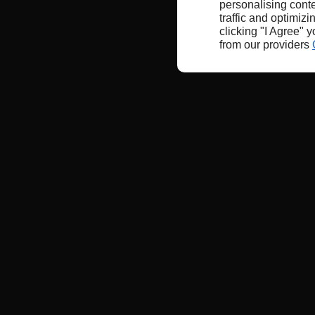
personalising conte
traffic and optimizi
clicking "I Agree" 
from our providers