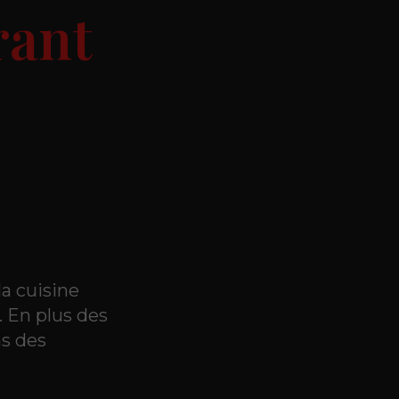
rant
la cuisine
. En plus des
s des