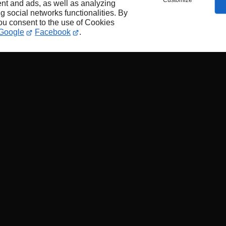
Customize
nt and ads, as well as analyzing
ng social networks functionalities. By
you consent to the use of Cookies
Google
Facebook
.